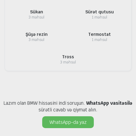
Sükan
Sürət qutusu
3 məhsul
1 məhsul
Şüşə rezin
Termostat
3 məhsul
1 məhsul
Tross
3 məhsul
Lazım olan BMW hissəsini indi soruşun.
WhatsApp vasitəsilə
sürətli cavab və qiymət alın.
WhatsApp-da yaz