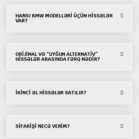
HANSI BMW MODELLƏRI ÜÇÜN HISSƏLƏR
VAR?
ORIJINAL VƏ “UYĞUN ALTERNATIV”
HISSƏLƏR ARASINDA FƏRQ NƏDIR?
İKINCI ƏL HISSƏLƏR SATILIR?
SIFARIŞI NECƏ VERIM?