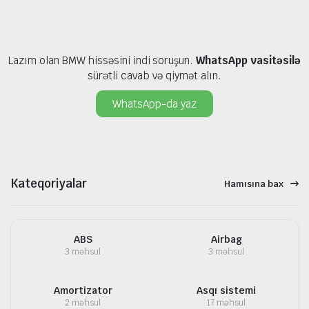
Lazım olan BMW hissəsini indi soruşun.
WhatsApp vasitəsilə
sürətli cavab və qiymət alın.
WhatsApp-da yaz
Kateqoriyalar
Hamısına bax
ABS
Airbag
3 məhsul
3 məhsul
Amortizator
Asqı sistemi
2 məhsul
17 məhsul