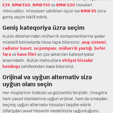
E39
,
BMW E60
,
BMW F10
və
BMW G30
hissələri
mövcuddur. Krossover sahibləri üçün isə
BMW X5
üzrə
geniş seçim təklif edirik.
Geniş kateqoriya üzrə seçim
Kuzov detallarından mühərrik komponentlərinə qədər
müxtəlif bölmələrdə hissə tapa bilərsiniz:
asqı sistemi
,
radiator kaset
,
su pompası
,
mühərrik yastığı
,
bufer
,
fara
və
hava filtri
ən çox axtarılan kateqoriyalar
arasındadır. Bütün məhsullara
ehtiyat hissələr
kataloqu
səhifəsindən baxa bilərsiniz.
Orijinal və uyğun alternativ sizə
uyğun olanı seçin
Hər müştərinin büdcəsi və gözləntisi fərqlidir. Ona görə
həm zavod standartına uyğun orijinal, həm də sınaqdan
keçmiş uyğun alternativ hissələri təqdim edirik.
Sifarişdən əvvəl hissənin modelinizlə uyğunluğunu