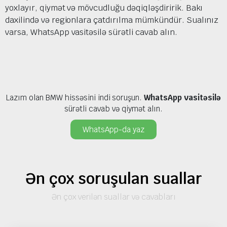
yoxlayır, qiymət və mövcudluğu dəqiqləşdiririk. Bakı
daxilində və regionlara çatdırılma mümkündür. Sualınız
varsa, WhatsApp vasitəsilə sürətli cavab alın.
Lazım olan BMW hissəsini indi soruşun.
WhatsApp vasitəsilə
sürətli cavab və qiymət alın.
WhatsApp-da yaz
Ən çox soruşulan suallar
Ən çox verilən suallar və cavabları