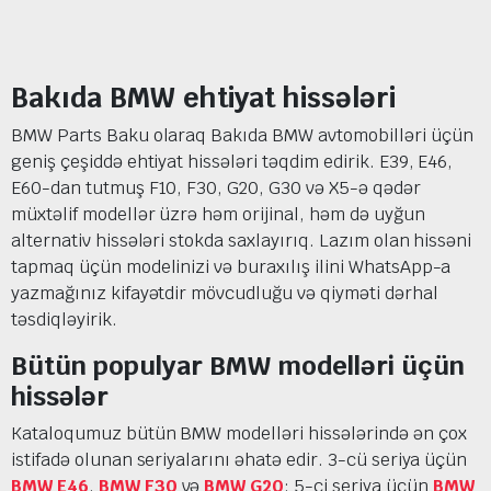
Bakıda BMW ehtiyat hissələri
BMW Parts Baku olaraq Bakıda BMW avtomobilləri üçün
geniş çeşiddə ehtiyat hissələri təqdim edirik. E39, E46,
E60-dan tutmuş F10, F30, G20, G30 və X5-ə qədər
müxtəlif modellər üzrə həm orijinal, həm də uyğun
alternativ hissələri stokda saxlayırıq. Lazım olan hissəni
tapmaq üçün modelinizi və buraxılış ilini WhatsApp-a
yazmağınız kifayətdir mövcudluğu və qiyməti dərhal
təsdiqləyirik.
Bütün populyar BMW modelləri üçün
hissələr
Kataloqumuz bütün BMW modelləri hissələrində ən çox
istifadə olunan seriyalarını əhatə edir. 3-cü seriya üçün
BMW E46
,
BMW F30
və
BMW G20
; 5-ci seriya üçün
BMW