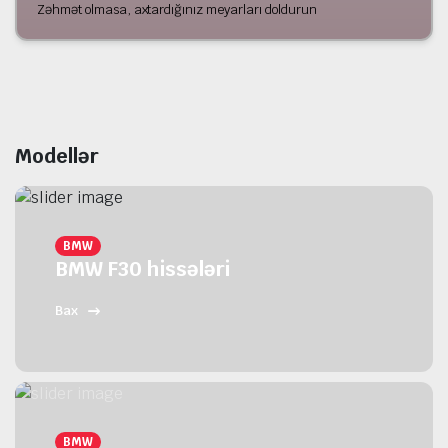
Zəhmət olmasa, axtardığınız meyarları doldurun
Modellər
BMW
BMW F30 hissələri
Bax
BMW