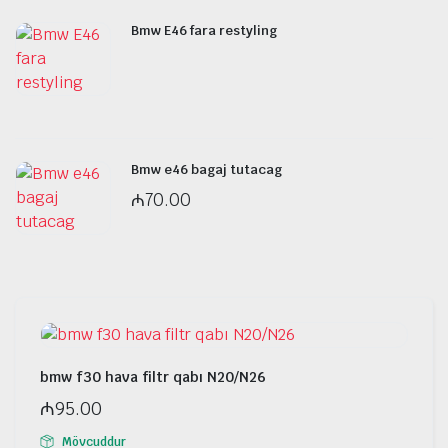
Bmw E46 fara restyling
Bmw e46 bagaj tutacag
₼
70.00
bmw f30 hava filtr qabı N20/N26
₼
95.00
Mövcuddur