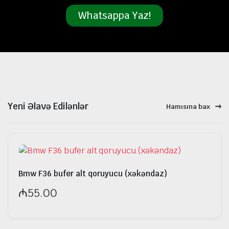
Whatsappa Yaz!
Yeni Əlavə Edilənlər
Hamısına bax
Bmw F36 bufer alt qoruyucu (xəkəndaz)
₼
55.00