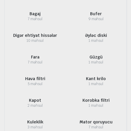
Bagaj
Bufer
7 məhsul
9 məhsul
Digər ehtiyat hissələr
Əyləc diski
10 məhsul
1 məhsul
Fara
Güzgü
7 məhsul
1 məhsul
Hava filtri
Kant krilo
5 məhsul
1 məhsul
Kapot
Korobka filtri
2 məhsul
1 məhsul
Kuleklik
Mator qoruyucu
3 məhsul
7 məhsul