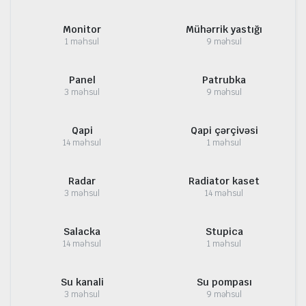
Monitor
Mühərrik yastığı
1 məhsul
9 məhsul
Panel
Patrubka
3 məhsul
9 məhsul
Qapi
Qapi çərçivəsi
14 məhsul
1 məhsul
Radar
Radiator kaset
3 məhsul
14 məhsul
Salacka
Stupica
14 məhsul
1 məhsul
Su kanali
Su pompası
3 məhsul
9 məhsul