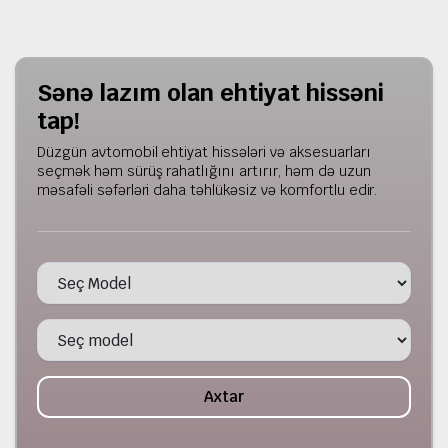
Sənə lazım olan ehtiyat hissəni
tap!
Düzgün avtomobil ehtiyat hissələri və aksesuarları
seçmək həm sürüş rahatlığını artırır, həm də uzun
məsafəli səfərləri daha təhlükəsiz və komfortlu edir.
Axtar