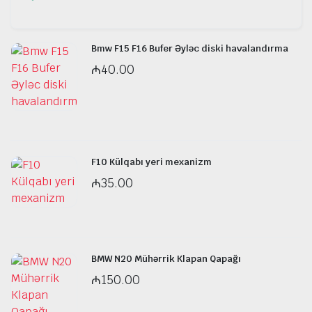
Bmw F15 F16 Bufer Əyləc diski havalandırma
₼
40.00
F10 Külqabı yeri mexanizm
₼
35.00
BMW N20 Mühərrik Klapan Qapağı
₼
150.00