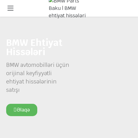
BMW Ehtiyat
Hissələri
BMW avtomobilləri üçün
orijinal keyfiyyətli
ehtiyat hissələrinin
satışı
Əlaqə