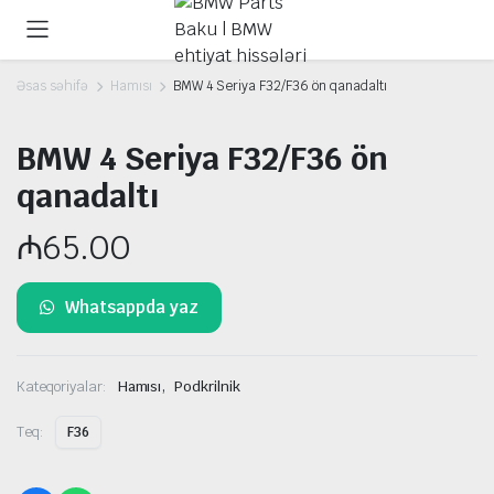
Əsas səhifə
Hamısı
BMW 4 Seriya F32/F36 ön qanadaltı
BMW 4 Seriya F32/F36 ön
qanadaltı
₼
65.00
Whatsappda yaz
,
Kateqoriyalar:
Hamısı
Podkrilnik
Teq:
F36