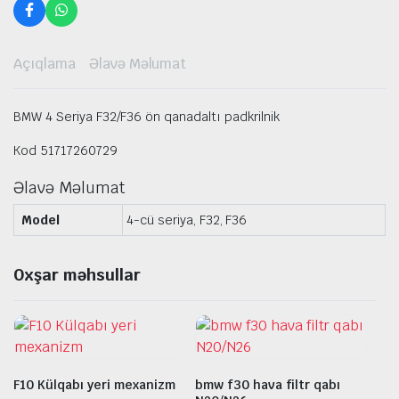
Açıqlama
Əlavə Məlumat
BMW 4 Seriya F32/F36 ön qanadaltı padkrilnik
Kod 51717260729
Əlavə Məlumat
Model
4-cü seriya, F32, F36
Oxşar məhsullar
F10 Külqabı yeri mexanizm
bmw f30 hava filtr qabı