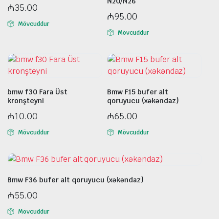
N20/N26
₼
35.00
₼
95.00
Mövcuddur
Mövcuddur
bmw f30 Fara Üst
Bmw F15 bufer alt
kronşteyni
qoruyucu (xəkəndaz)
₼
10.00
₼
65.00
Mövcuddur
Mövcuddur
Bmw F36 bufer alt qoruyucu (xəkəndaz)
₼
55.00
Mövcuddur