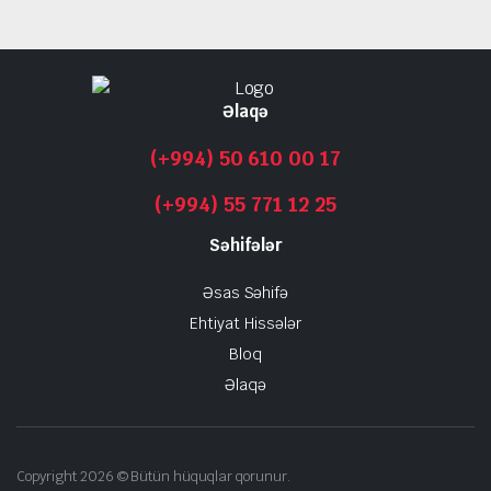
Əlaqə
(+994) 50 610 00 17
(+994) 55 771 12 25
Səhifələr
Əsas Səhifə
Ehtiyat Hissələr
Bloq
Əlaqə
Copyright 2026 © Bütün hüquqlar qorunur.