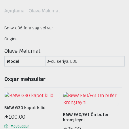
Açıqlama
Əlavə Məlumat
Bmw e36 fara sag sol var
Original
Əlavə Məlumat
Model
3-cü seriya, E36
Oxşar məhsullar
BMW G30 kapot kilid
BMW E60/E61 Ön bufer
₼
100.00
kronşteyni
Mövcuddur
₼
25.00