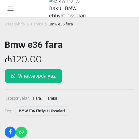
Əsas səhifə
Hamısı
Bmw e36 fara
Bmw e36 fara
₼
120.00
Whatsappda yaz
,
Kateqoriyalar:
Fara
Hamısı
Teq:
BMW E36 Ehtiyat Hissələri