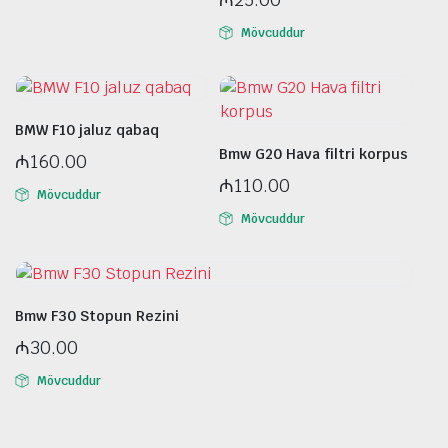
Mövcuddur
BMW F10 jaluz qabaq
Bmw G20 Hava filtri korpus
₼
160.00
₼
110.00
Mövcuddur
Mövcuddur
Bmw F30 Stopun Rezini
₼
30.00
Mövcuddur