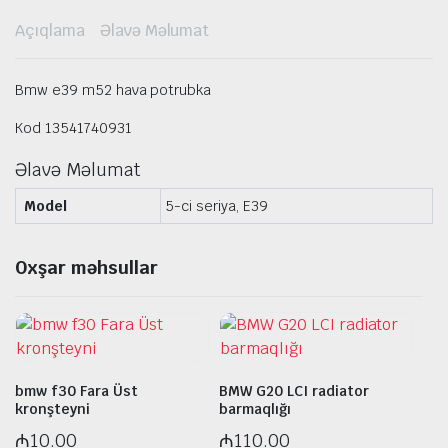
Açıqlama
Əlavə Məlumat
Bmw e39 m52 hava potrubka
Kod 13541740931
Əlavə Məlumat
Model
5-ci seriya, E39
Oxşar məhsullar
bmw f30 Fara Üst
BMW G20 LCI radiator
kronşteyni
barmaqlığı
₼
10.00
₼
110.00