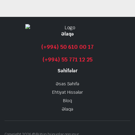
Əlaqə
(+994) 50 610 00 17
(+994) 55 771 12 25
Səhifələr
Əsas Səhifə
Ehtiyat Hissələr
Bloq
Əlaqə
Copyright 2026 © Bütün hüquqlar qorunur.