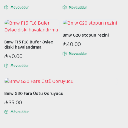
Mövcuddur
Mövcuddur
Bmw G20 stopun rezini
Bmw F15 F16 Bufer Əyləc
₼
40.00
diski havalandırma
Mövcuddur
₼
40.00
Mövcuddur
Bmw G30 Fara Üstü Qoruyucu
₼
35.00
Mövcuddur