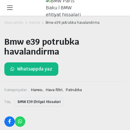
Əsas səhifə
Hamısı
Bmw e39 potrubka havalandirma
Bmw e39 potrubka
havalandirma
Whatsappda yaz
,
,
Kateqoriyalar:
Hamısı
Hava filtri
Patrubka
Teq:
BMW E39 Ehtiyat Hissələri