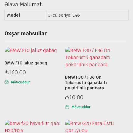
Əlavə Məlumat
Model
3-cü seriya, E46
Oxşar məhsullar
BMW F10 jaluz qabaq
₼
160.00
BMW F30 / F36 Ön
Təkərüstü qanadaltı
Mövcuddur
pokdrilnik pəncərə
₼
10.00
Mövcuddur