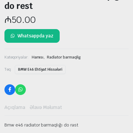
do rest
₼
50.00
Whatsappda yaz
,
Kateqoriyalar:
Hamısı
Radiator barmaqlig
Teq:
BMW E46 Ehtiyat Hissələri
Açıqlama
Əlavə Məlumat
Bmw e46 radiator barmaqlığı do rəst