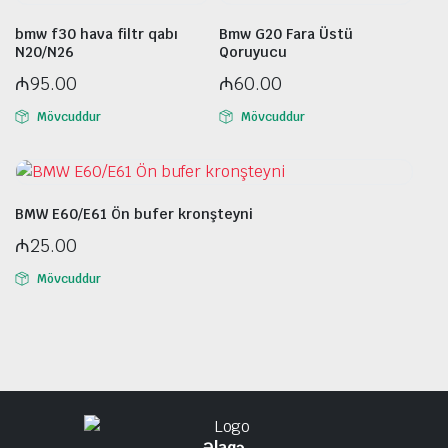
bmw f30 hava filtr qabı
Bmw G20 Fara Üstü
N20/N26
Qoruyucu
₼
95.00
₼
60.00
Mövcuddur
Mövcuddur
BMW E60/E61 Ön bufer kronşteyni
₼
25.00
Mövcuddur
Əlaqə