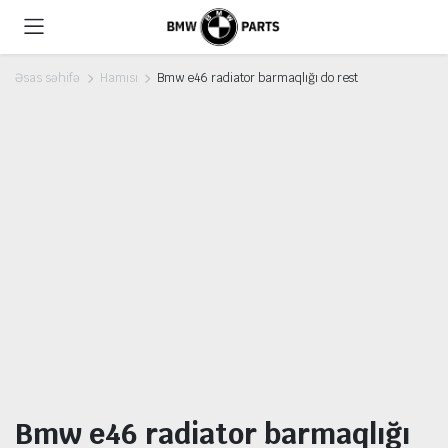
Əsas səhifə
Hamısı
Bmw e46 radiator barmaqlığı do rest
Bmw e46 radiator barmaqlığı