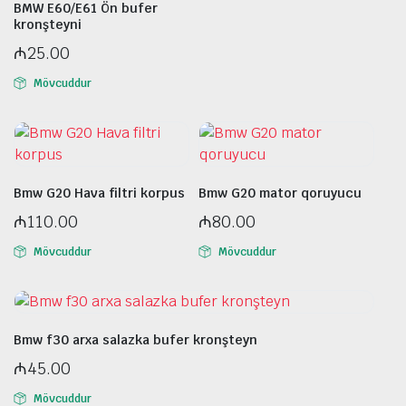
BMW E60/E61 Ön bufer
kronşteyni
₼
25.00
Mövcuddur
Bmw G20 Hava filtri korpus
Bmw G20 mator qoruyucu
₼
110.00
₼
80.00
Mövcuddur
Mövcuddur
Bmw f30 arxa salazka bufer kronşteyn
₼
45.00
Mövcuddur