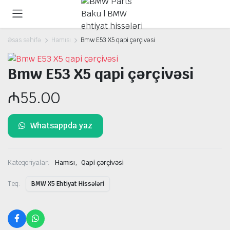
Əsas səhifə
Hamısı
Bmw E53 X5 qapi çərçivəsi
Bmw E53 X5 qapi çərçivəsi
₼
55.00
Whatsappda yaz
,
Kateqoriyalar:
Hamısı
Qapi çərçivəsi
Teq:
BMW X5 Ehtiyat Hissələri