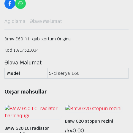
Açıqlama
Əlavə Məlumat
Bmw E60 filtr qabi xortum Original
Kod 13717521034
Əlavə Məlumat
Model
5-ci seriya, E60
Oxşar məhsullar
Bmw G20 stopun rezini
BMW G20 LCI radiator
₼
40.00