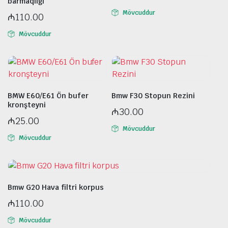
barmaqlığı
Mövcuddur
₼
110.00
Mövcuddur
BMW E60/E61 Ön bufer
Bmw F30 Stopun Rezini
kronşteyni
₼
30.00
₼
25.00
Mövcuddur
Mövcuddur
Bmw G20 Hava filtri korpus
₼
110.00
Mövcuddur