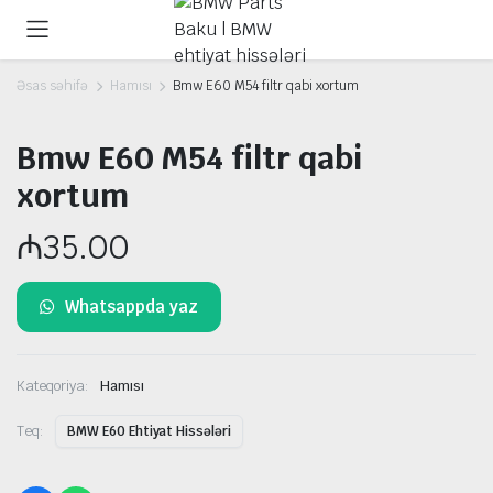
Əsas səhifə
Hamısı
Bmw E60 M54 filtr qabi xortum
Bmw E60 M54 filtr qabi
xortum
₼
35.00
Whatsappda yaz
Kateqoriya:
Hamısı
Teq:
BMW E60 Ehtiyat Hissələri