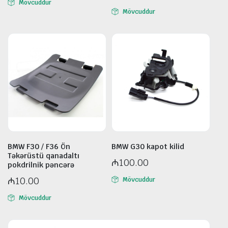
Mövcuddur
Mövcuddur
BMW F30 / F36 Ön
BMW G30 kapot kilid
Təkərüstü qanadaltı
₼
100.00
pokdrilnik pəncərə
₼
10.00
Mövcuddur
Mövcuddur