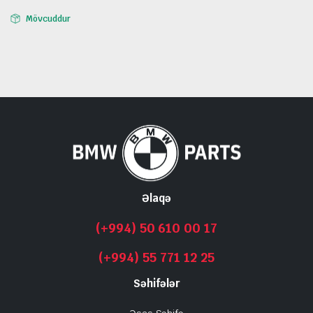
Mövcuddur
Əlaqə
(+994) 50 610 00 17
(+994) 55 771 12 25
Səhifələr