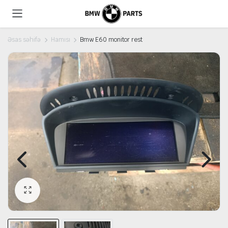
Əsas səhifə
Hamısı
Bmw E60 monitor rest