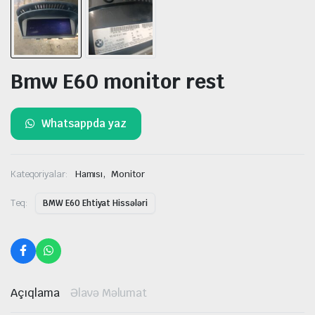
Bmw E60 monitor rest
Whatsappda yaz
,
Kateqoriyalar:
Hamısı
Monitor
Teq:
BMW E60 Ehtiyat Hissələri
Açıqlama
Əlavə Məlumat