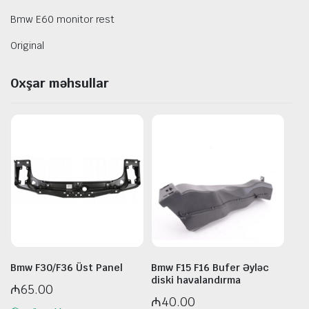
Bmw E60 monitor rest
Original
Oxşar məhsullar
Bmw F30/F36 Üst Panel
Bmw F15 F16 Bufer Əyləc
diski havalandırma
₼
65.00
₼
40.00