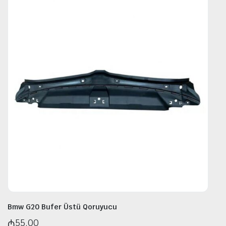
Bmw G20 Bufer Üstü Qoruyucu
₼
55.00