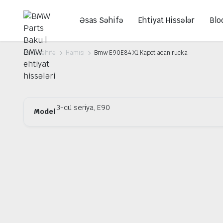
Əsas Səhifə
Ehtiyat Hissələr
Blo
Əsas səhifə
Hamısı
Bmw E90E84 X1 Kapot acan rucka
3-cü seriya, E90
Model