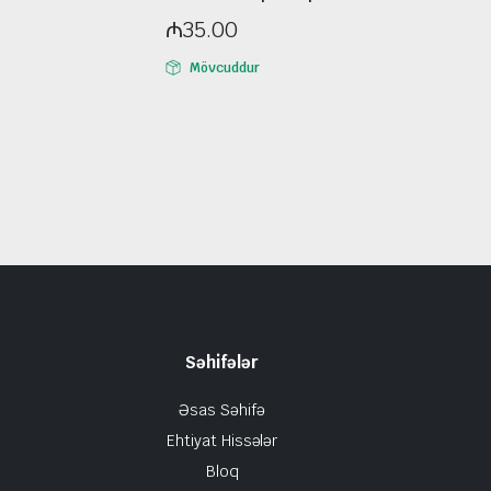
₼
35.00
Mövcuddur
Səhifələr
Əsas Səhifə
Ehtiyat Hissələr
Bloq