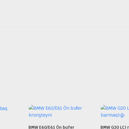
BMW E60/E61 Ön bufer
BMW G20 LCI r