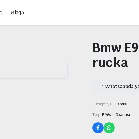
q
Əlaqə
Bmw E9
rucka
Whatsappda y
Kateqoriya:
Hamısı
Teq:
BMW ölüxanası