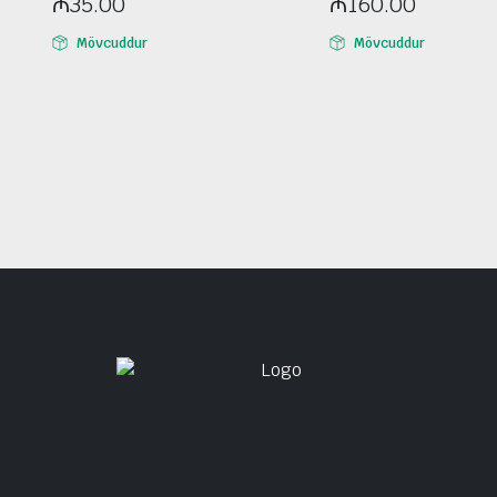
₼
35.00
₼
160.00
Mövcuddur
Mövcuddur