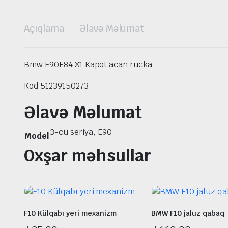
Açıqlama
Əlavə Məlumat
Bmw E90E84 X1 Kapot acan rucka
Kod 51239150273
Əlavə Məlumat
3-cü seriya, E90
Model
Oxşar məhsullar
F10 Külqabı yeri mexanizm
BMW F10 jaluz qabaq