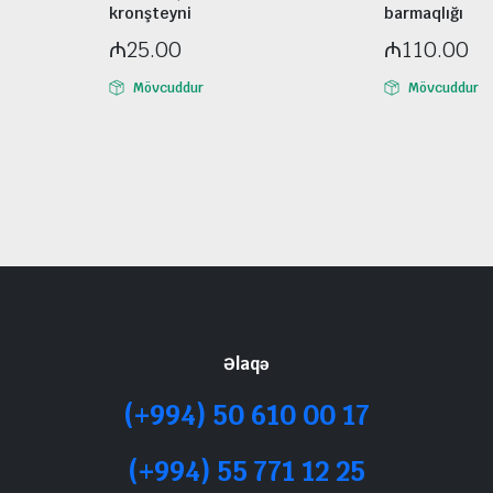
kronşteyni
barmaqlığı
₼
25.00
₼
110.00
Mövcuddur
Mövcuddur
Əlaqə
(+994) 50 610 00 17
(+994) 55 771 12 25