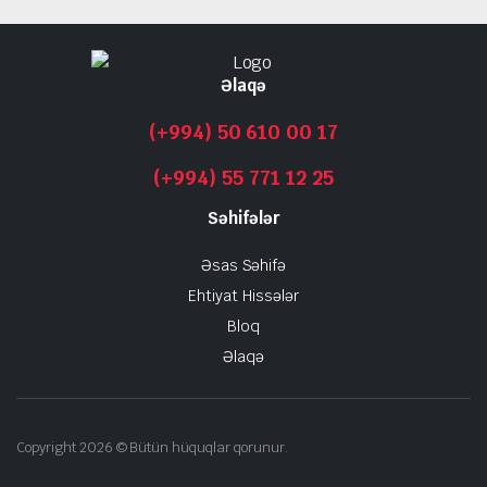
Əlaqə
(+994) 50 610 00 17
(+994) 55 771 12 25
Səhifələr
Əsas Səhifə
Ehtiyat Hissələr
Bloq
Əlaqə
Copyright 2026 © Bütün hüquqlar qorunur.