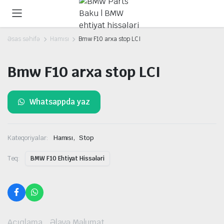
Əsas səhifə
Hamısı
Bmw F10 arxa stop LCI
Bmw F10 arxa stop LCI
Whatsappda yaz
,
Kateqoriyalar:
Hamısı
Stop
Teq:
BMW F10 Ehtiyat Hissələri
Açıqlama
Əlavə Məlumat