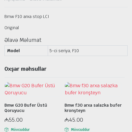
Bmw F10 arxa stop LCI
Original
Əlavə Məlumat
Model
5-ci seriya, F10
Oxşar məhsullar
Bmw G20 Bufer Üstü
Bmw f30 arxa salazka bufer
Qoruyucu
kronşteyn
₼
55.00
₼
45.00
Mövcuddur
Mövcuddur