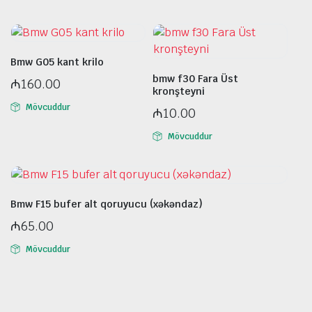
Bmw G05 kant krilo
bmw f30 Fara Üst
₼
160.00
kronşteyni
Mövcuddur
₼
10.00
Mövcuddur
Bmw F15 bufer alt qoruyucu (xəkəndaz)
₼
65.00
Mövcuddur