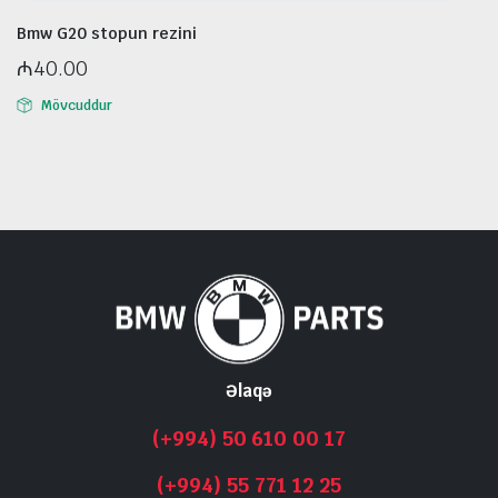
Bmw G20 stopun rezini
₼
40.00
Mövcuddur
Əlaqə
(+994) 50 610 00 17
(+994) 55 771 12 25