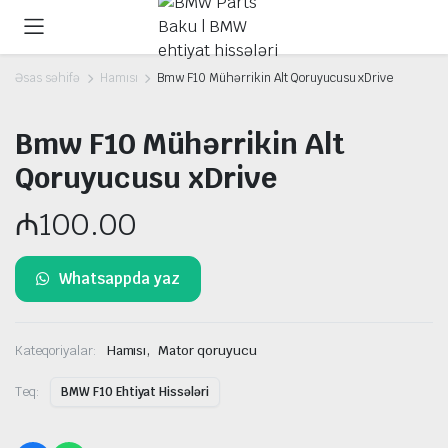
Əsas səhifə
Hamısı
Bmw F10 Mühərrikin Alt Qoruyucusu xDrive
Bmw F10 Mühərrikin Alt
Qoruyucusu xDrive
₼
100.00
Whatsappda yaz
,
Kateqoriyalar:
Hamısı
Mator qoruyucu
Teq:
BMW F10 Ehtiyat Hissələri