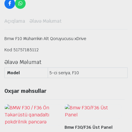
Açıqlama
Əlavə Məlumat
Bmw F10 Mühərrikin Alt Qoruyucusu xDrive
Kod 51757185112
Əlavə Məlumat
Model
5-ci seriya, F10
Oxşar məhsullar
Bmw F30/F36 Üst Panel