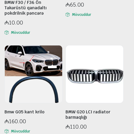
BMW F30 / F36 Ön
₼
65.00
Təkərüstü qanadaltı
pokdrilnik pəncərə
Mövcuddur
₼
10.00
Mövcuddur
Bmw G05 kant krilo
BMW G20 LCI radiator
barmaqlığı
₼
160.00
₼
110.00
Mövcuddur