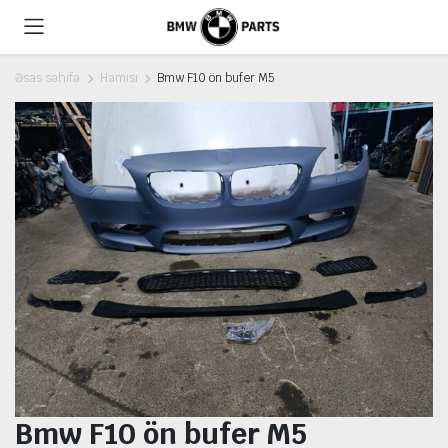
Əsas səhifə
Hamısı
Bmw F10 ön bufer M5
Bmw F10 ön bufer M5