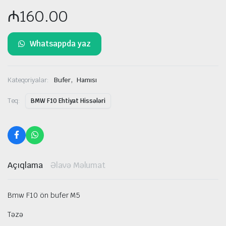
₼
160.00
Whatsappda yaz
,
Kateqoriyalar:
Bufer
Hamısı
Teq:
BMW F10 Ehtiyat Hissələri
Açıqlama
Əlavə Məlumat
Bmw F10 ön bufer M5
Təzə