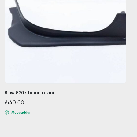
Bmw G20 stopun rezini
₼
40.00
Mövcuddur