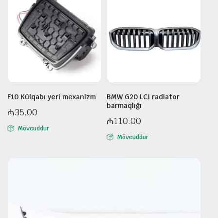
F10 Külqabı yeri mexanizm
BMW G20 LCI radiator
barmaqlığı
₼
35.00
₼
110.00
Mövcuddur
Mövcuddur