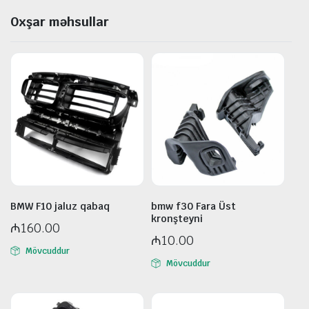
Oxşar məhsullar
BMW F10 jaluz qabaq
bmw f30 Fara Üst
kronşteyni
₼
160.00
₼
10.00
Mövcuddur
Mövcuddur