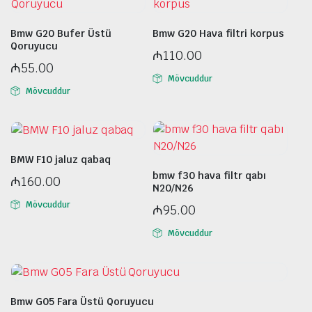
Bmw G20 Bufer Üstü
Bmw G20 Hava filtri korpus
Qoruyucu
₼
110.00
₼
55.00
Mövcuddur
Mövcuddur
BMW F10 jaluz qabaq
bmw f30 hava filtr qabı
₼
160.00
N20/N26
Mövcuddur
₼
95.00
Mövcuddur
Bmw G05 Fara Üstü Qoruyucu