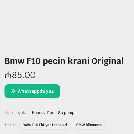
Bmw F10 pecin krani Original
₼
85.00
Whatsappda yaz
,
,
Kateqoriyalar:
Hamısı
Pec
Su pompası
Teqlər:
BMW F10 Ehtiyat Hissələri
BMW ölüxanası