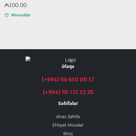
₼
100.00
Mövcuddur
Əlaqə
(+994) 50 610 00 17
(+994) 55 771 12 25
Səhifələr
Əsas Səhifə
Ehtiyat Hissələr
Bloq