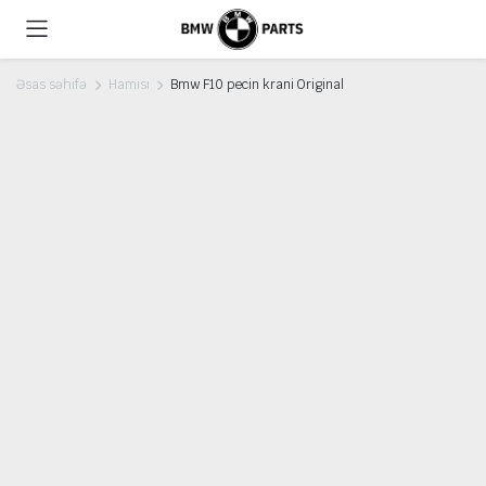
Əsas səhifə
Hamısı
Bmw F10 pecin krani Original