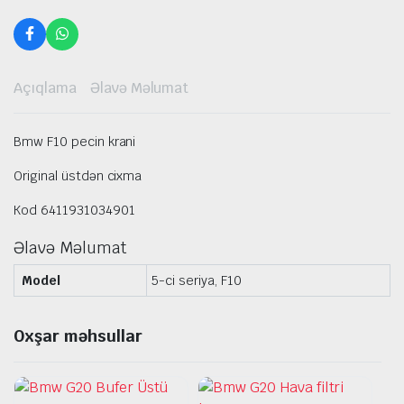
Açıqlama
Əlavə Məlumat
Bmw F10 pecin krani
Original üstdən cixma
Kod 6411931034901
Əlavə Məlumat
Model
5-ci seriya, F10
Oxşar məhsullar