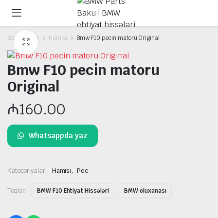
Əsas səhifə
Hamısı
Bmw F10 pecin matoru Original
Bmw F10 pecin matoru
Original
₼
160.00
Whatsappda yaz
,
Kateqoriyalar:
Hamısı
Pec
Teqlər:
BMW F10 Ehtiyat Hissələri
BMW ölüxanası