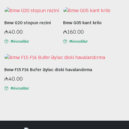
Bmw G20 stopun rezini
Bmw G05 kant krilo
₼
40.00
₼
160.00
Mövcuddur
Mövcuddur
Bmw F15 F16 Bufer Əyləc diski havalandırma
₼
40.00
Mövcuddur