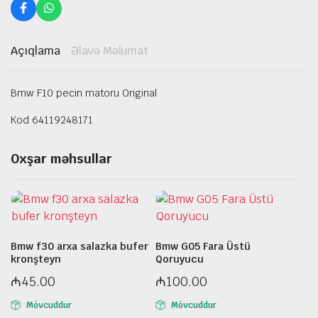
Açıqlama
Əlavə Məlumat
Bmw F10 pecin matoru Original
Kod 64119248171
Oxşar məhsullar
Bmw f30 arxa salazka bufer
Bmw G05 Fara Üstü
kronşteyn
Qoruyucu
₼
45.00
₼
100.00
Mövcuddur
Mövcuddur