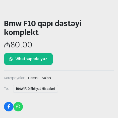
Bmw F10 qapı dəstəyi
komplekt
₼
80.00
Whatsappda yaz
,
Kateqoriyalar:
Hamısı
Salon
Teq:
BMW F10 Ehtiyat Hissələri