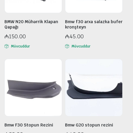
BMW N20 Mühərrik Klapan
Bmw f30 arxa salazka bufer
Qapağı
kronşteyn
₼
150.00
₼
45.00
Mövcuddur
Mövcuddur
Bmw F30 Stopun Rezini
Bmw G20 stopun rezini