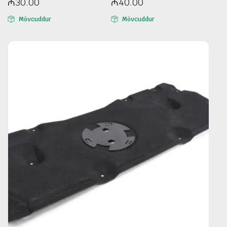
₼
30.00
₼
40.00
Mövcuddur
Mövcuddur