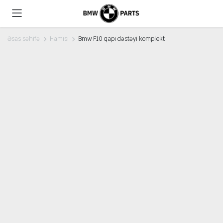
Əsas səhifə
Hamısı
Bmw F10 qapı dəstəyi komplekt