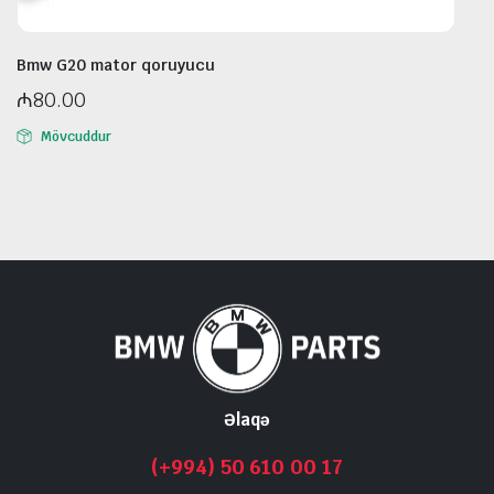
Bmw G20 mator qoruyucu
₼
80.00
Mövcuddur
Əlaqə
(+994) 50 610 00 17