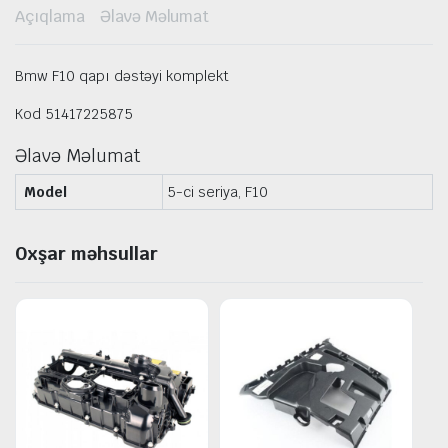
Açıqlama
Əlavə Məlumat
Bmw F10 qapı dəstəyi komplekt
Kod 51417225875
Əlavə Məlumat
Model
5-ci seriya, F10
Oxşar məhsullar