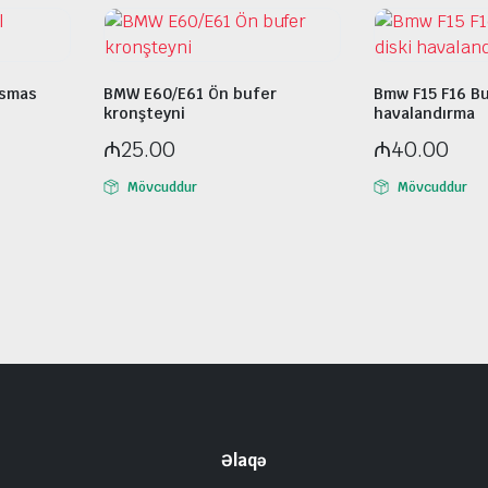
asmas
BMW E60/E61 Ön bufer
Bmw F15 F16 Bu
kronşteyni
havalandırma
₼
25.00
₼
40.00
Mövcuddur
Mövcuddur
Əlaqə