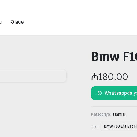
q
Əlaqə
Bmw F10
₼
180.00
Whatsappda y
Kateqoriya:
Hamısı
Teq:
BMW F10 Ehtiyat Hi