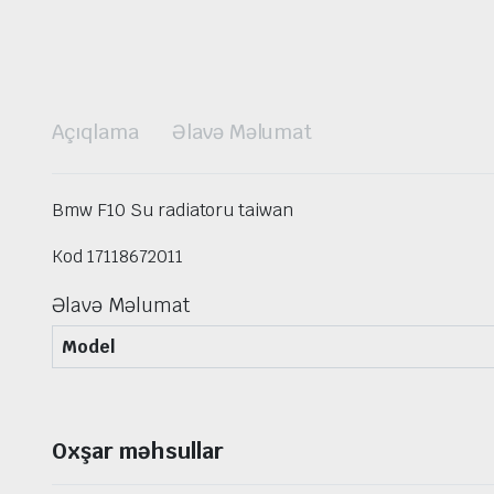
Açıqlama
Əlavə Məlumat
Bmw F10 Su radiatoru taiwan
Kod 17118672011
Əlavə Məlumat
Model
Oxşar məhsullar