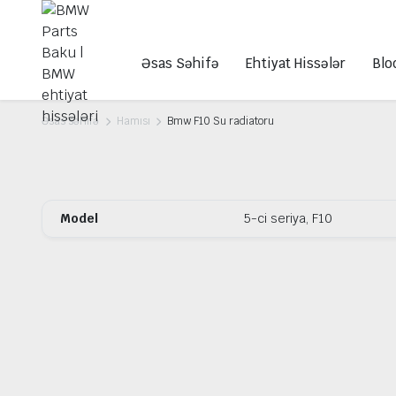
Əsas Səhifə
Ehtiyat Hissələr
Blo
Əsas səhifə
Hamısı
Bmw F10 Su radiatoru
Model
5-ci seriya, F10