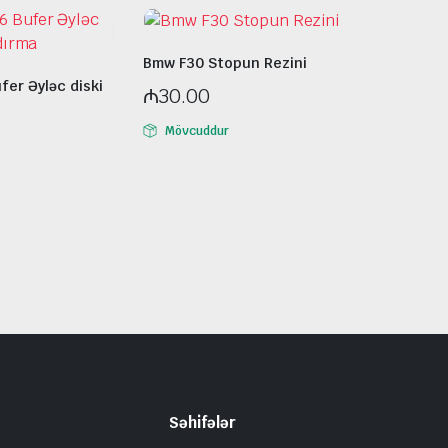
Bmw F30 Stopun Rezini
fer Əyləc diski
₼
30.00
Mövcuddur
Səhifələr