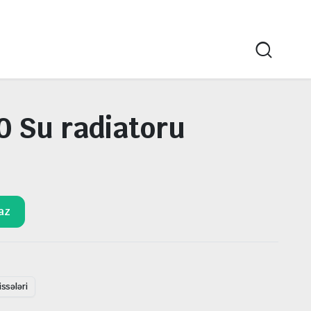
 Su radiatoru
az
ssələri