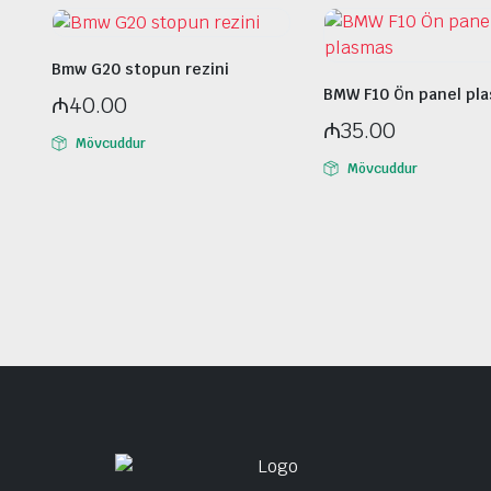
Bmw G20 stopun rezini
BMW F10 Ön panel pl
₼
40.00
₼
35.00
Mövcuddur
Mövcuddur