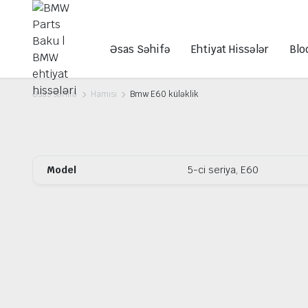
Əsas Səhifə
Ehtiyat Hissələr
Blo
Əsas səhifə
Hamısı
Bmw E60 küləklik
Model
5-ci seriya, E60