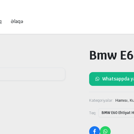
q
Əlaqə
Bmw E60
Whatsappda y
,
Kateqoriyalar:
Hamısı
Ku
Teq:
BMW E60 Ehtiyat Hi