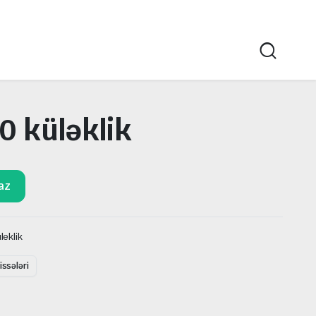
 küləklik
az
leklik
ssələri