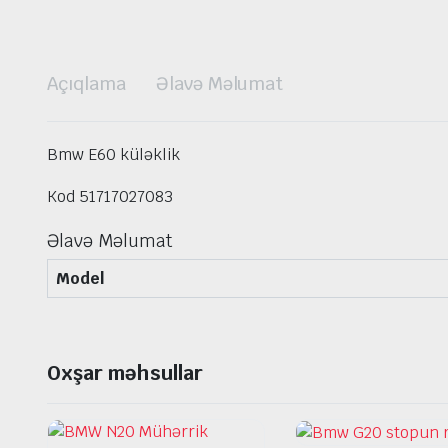
Açıqlama
Əlavə Məlumat
Bmw E60 küləklik
Kod 51717027083
Əlavə Məlumat
Model
Oxşar məhsullar