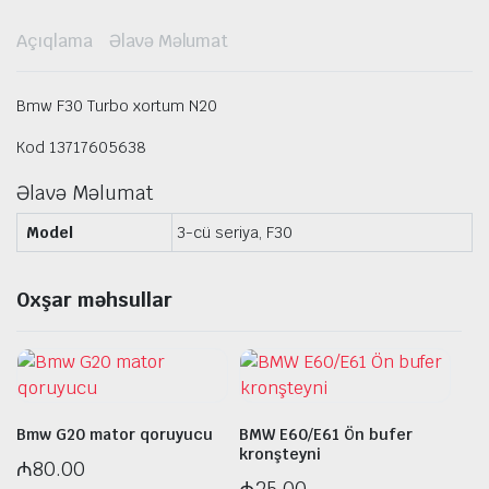
Açıqlama
Əlavə Məlumat
Bmw F30 Turbo xortum N20
Kod 13717605638
Əlavə Məlumat
Model
3-cü seriya, F30
Oxşar məhsullar
Bmw G20 mator qoruyucu
BMW E60/E61 Ön bufer
kronşteyni
₼
80.00
₼
25.00