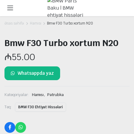
Əsas səhifə
Hamısı
Bmw F30 Turbo xortum N20
Bmw F30 Turbo xortum N20
₼
55.00
Whatsappda yaz
,
Kateqoriyalar:
Hamısı
Patrubka
Teq:
BMW F30 Ehtiyat Hissələri