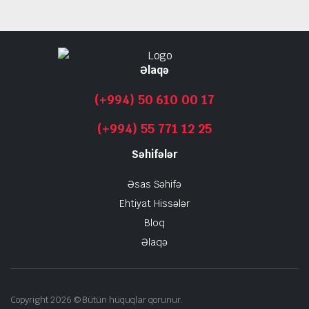
Əlaqə
(+994) 50 610 00 17
(+994) 55 771 12 25
Səhifələr
Əsas Səhifə
Ehtiyat Hissələr
Bloq
Əlaqə
Copyright 2026 © Bütün hüquqlar qorunur.