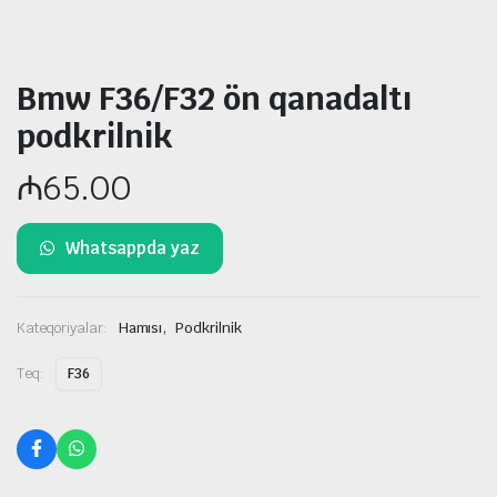
Bmw F36/F32 ön qanadaltı
podkrilnik
₼
65.00
Whatsappda yaz
,
Kateqoriyalar:
Hamısı
Podkrilnik
Teq:
F36