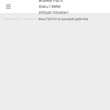
Əsas səhifə
Hamısı
Bmw F36/F32 ön qanadaltı podkrilnik