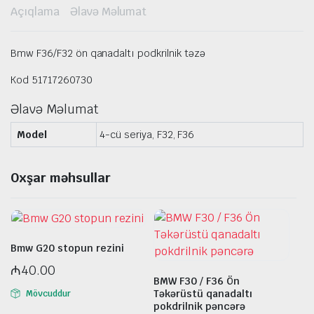
Açıqlama
Əlavə Məlumat
Bmw F36/F32 ön qanadaltı podkrilnik təzə
Kod 51717260730
Əlavə Məlumat
Model
4-cü seriya, F32, F36
Oxşar məhsullar
Bmw G20 stopun rezini
₼
40.00
BMW F30 / F36 Ön
Təkərüstü qanadaltı
Mövcuddur
pokdrilnik pəncərə