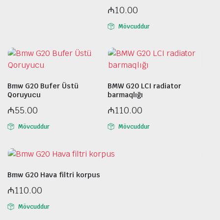
₼
10.00
Mövcuddur
Bmw G20 Bufer Üstü
BMW G20 LCI radiator
Qoruyucu
barmaqlığı
₼
55.00
₼
110.00
Mövcuddur
Mövcuddur
Bmw G20 Hava filtri korpus
₼
110.00
Mövcuddur