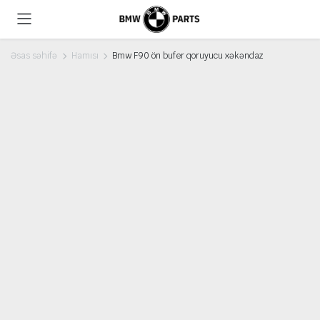
Əsas səhifə
Hamısı
Bmw F90 ön bufer qoruyucu xəkəndaz