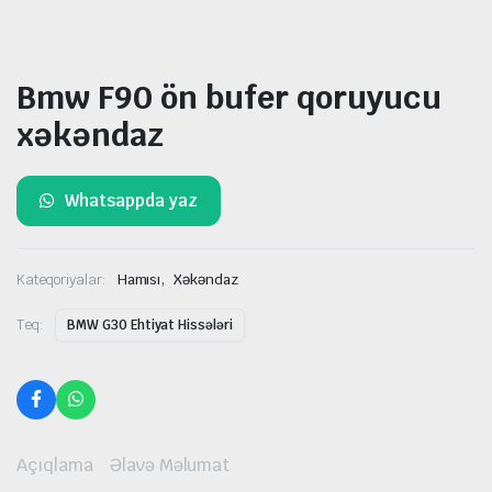
Bmw F90 ön bufer qoruyucu
xəkəndaz
Whatsappda yaz
,
Kateqoriyalar:
Hamısı
Xəkəndaz
Teq:
BMW G30 Ehtiyat Hissələri
Açıqlama
Əlavə Məlumat