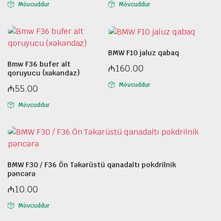
Mövcuddur
Mövcuddur
BMW F10 jaluz qabaq
Bmw F36 bufer alt
₼
160.00
qoruyucu (xəkəndaz)
Mövcuddur
₼
55.00
Mövcuddur
BMW F30 / F36 Ön Təkərüstü qanadaltı pokdrilnik
pəncərə
₼
10.00
Mövcuddur