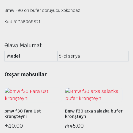
Bmw F90 ön bufer qoruyucu xəkəndaz
Kod 51758065821
Əlavə Məlumat
Model
5-ci seriya
Oxşar məhsullar
bmw f30 Fara Üst
Bmw f30 arxa salazka bufer
kronşteyni
kronşteyn
₼
10.00
₼
45.00