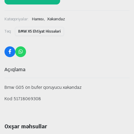
,
Kateqoriyalar:
Hamısı
Xəkəndaz
Teq:
BMW X5 Ehtiyat Hissələri
Açıqlama
Bmw G05 ön bufer qoruyucu xəkəndaz
Kod 51718069308
Oxşar məhsullar