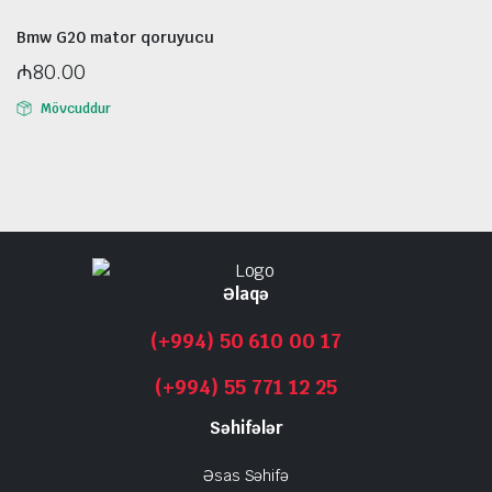
Bmw G20 mator qoruyucu
₼
80.00
Mövcuddur
Əlaqə
(+994) 50 610 00 17
(+994) 55 771 12 25
Səhifələr
Əsas Səhifə