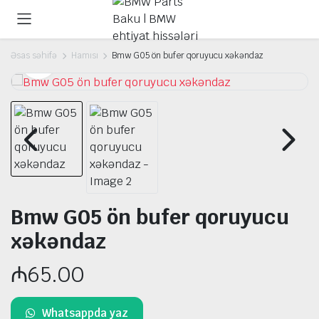
Əsas səhifə
Hamısı
Bmw G05 ön bufer qoruyucu xəkəndaz
Bmw G05 ön bufer qoruyucu
xəkəndaz
₼
65.00
Whatsappda yaz