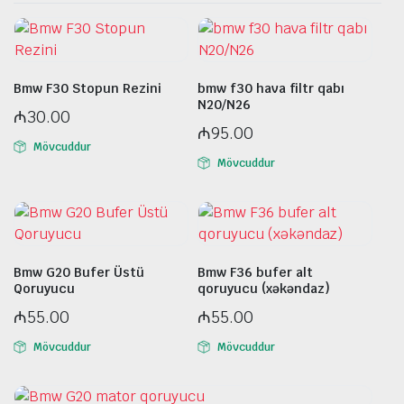
Bmw F30 Stopun Rezini
bmw f30 hava filtr qabı
N20/N26
₼
30.00
₼
95.00
Mövcuddur
Mövcuddur
Bmw G20 Bufer Üstü
Bmw F36 bufer alt
Qoruyucu
qoruyucu (xəkəndaz)
₼
55.00
₼
55.00
Mövcuddur
Mövcuddur