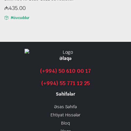
₼
435.00
Mövcuddur
Əlaqə
(+994) 50 610 00 17
(+994) 55 771 12 25
Səhifələr
Əsas Səhifə
Ehtiyat Hissələr
Bloq