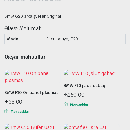
Bmw G20 arxa şveller Original
Əlavə Məlumat
Model
3-cü seriya, G20
Oxşar məhsullar
BMW F10 jaluz qabaq
BMW F10 Ön panel plasmas
₼
160.00
₼
35.00
Mövcuddur
Mövcuddur