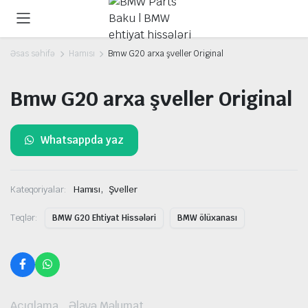
Əsas səhifə
Hamısı
Bmw G20 arxa şveller Original
Bmw G20 arxa şveller Original
Whatsappda yaz
,
Kateqoriyalar:
Hamısı
Şveller
Teqlər:
BMW G20 Ehtiyat Hissələri
BMW ölüxanası
Açıqlama
Əlavə Məlumat