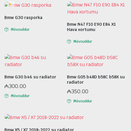
Bmw G30 rasporka
Bmw N47 F10 E90 E84 X1
Hava xortumu
Mövcuddur
Mövcuddur
Bmw G30 b46 su radiator
Bmw G05 b48D b58C b58X su
radiator
₼
300.00
₼
350.00
Mövcuddur
Mövcuddur
Bmw X5 / X7 2018-2022 su radiator