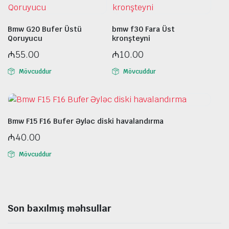
Bmw G20 Bufer Üstü
bmw f30 Fara Üst
Qoruyucu
kronşteyni
₼
55.00
₼
10.00
Mövcuddur
Mövcuddur
Bmw F15 F16 Bufer Əyləc diski havalandırma
₼
40.00
Mövcuddur
Son baxılmış məhsullar