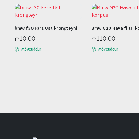
bmw f30 Fara Üst kronşteyni
Bmw G20 Hava filtri k
₼
10.00
₼
110.00
Mövcuddur
Mövcuddur