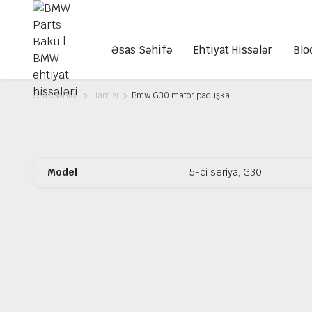
Əsas Səhifə
Ehtiyat Hissələr
Blo
Əsas səhifə
Hamısı
Bmw G30 mator paduşka
Model
5-ci seriya, G30