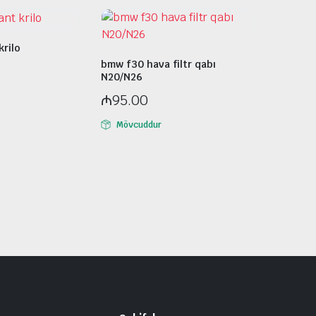
rilo
bmw f30 hava filtr qabı
N20/N26
₼
95.00
Mövcuddur