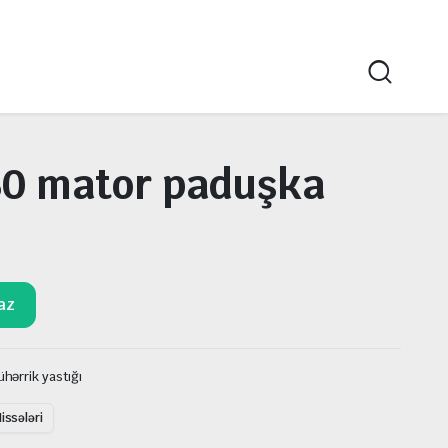
0 mator paduşka
az
hərrik yastığı
issələri