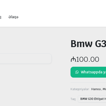
q
Əlaqə
Bmw G3
₼
100.00
Whatsappda y
,
Kateqoriyalar:
Hamısı
Mü
Teq:
BMW G30 Ehtiyat H