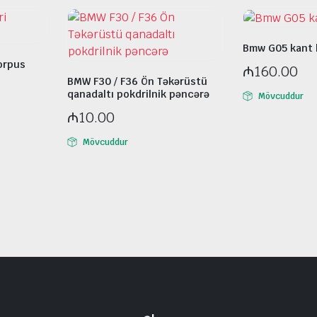
Bmw G05 kant k
orpus
₼
160.00
BMW F30 / F36 Ön Təkərüstü
qanadaltı pokdrilnik pəncərə
Mövcuddur
₼
10.00
Mövcuddur