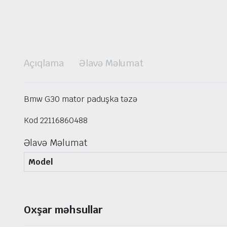
Açıqlama
Əlavə Məlumat
Bmw G30 mator paduşka təzə
Kod 22116860488
Əlavə Məlumat
Model
Oxşar məhsullar