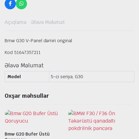
Açıqlama
Əlavə Məlumat
Bmw G30 V-Panel dəmiri original
Kod 51647357211
Əlavə Məlumat
Model
5-ci seriya, G30
Oxşar məhsullar
Bmw G20 Bufer Üstü