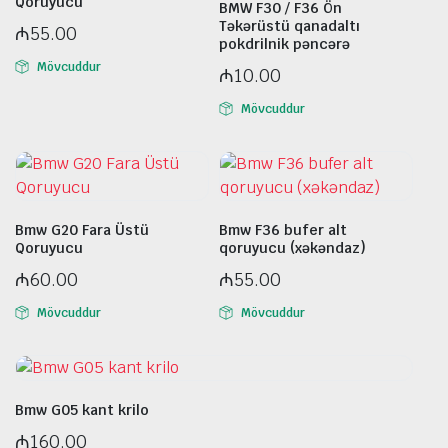
Qoruyucu
BMW F30 / F36 Ön
Təkərüstü qanadaltı
₼
55.00
pokdrilnik pəncərə
Mövcuddur
₼
10.00
Mövcuddur
Bmw G20 Fara Üstü
Bmw F36 bufer alt
Qoruyucu
qoruyucu (xəkəndaz)
₼
60.00
₼
55.00
Mövcuddur
Mövcuddur
Bmw G05 kant krilo
₼
160.00