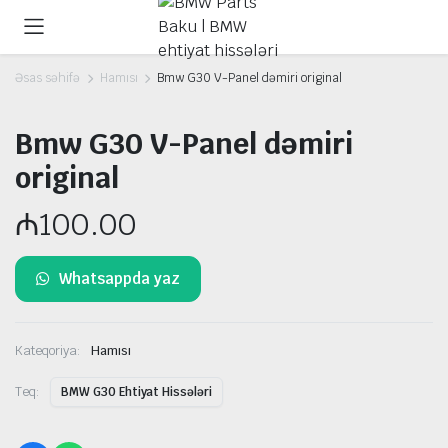
Əsas səhifə
Hamısı
Bmw G30 V-Panel dəmiri original
Bmw G30 V-Panel dəmiri
original
₼
100.00
Whatsappda yaz
Kateqoriya:
Hamısı
Teq:
BMW G30 Ehtiyat Hissələri