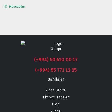
Mövcuddur
Əlaqə
(+994) 50 610 00 17
(+994) 55 771 12 25
Səhifələr
Əsas Səhifə
Ehtiyat Hissələr
Bloq
Əlaqə