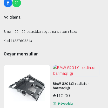
Açıqlama
Bmw n20 n26 patrubka soyutma sistemi təzə
Kod 11537603514
Oxşar məhsullar
BMW G20 LCI radiator
barmaqlığı
₼
110.00
Mövcuddur