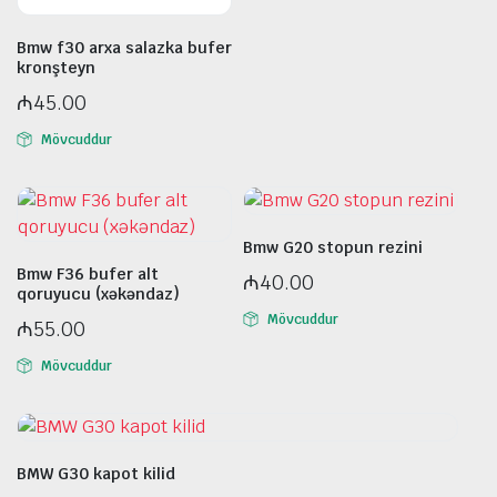
Bmw f30 arxa salazka bufer
kronşteyn
₼
45.00
Mövcuddur
Bmw G20 stopun rezini
Bmw F36 bufer alt
₼
40.00
qoruyucu (xəkəndaz)
Mövcuddur
₼
55.00
Mövcuddur
BMW G30 kapot kilid