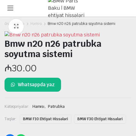
Əsas səhifə
Hamısı
Bmw n20 n26 patrubka soyutma sistemi
Bmw n20 n26 patrubka
soyutma sistemi
₼
30.00
Whatsappda yaz
,
Kateqoriyalar:
Hamısı
Patrubka
Teqlər:
BMW F10 Ehtiyat Hissələri
BMW F30 Ehtiyat Hissələri