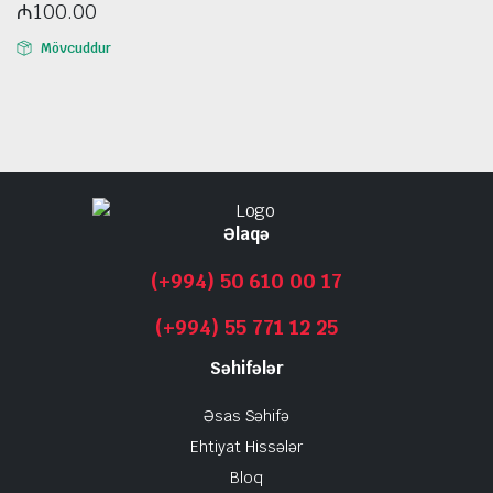
₼
100.00
Mövcuddur
Əlaqə
(+994) 50 610 00 17
(+994) 55 771 12 25
Səhifələr
Əsas Səhifə
Ehtiyat Hissələr
Bloq