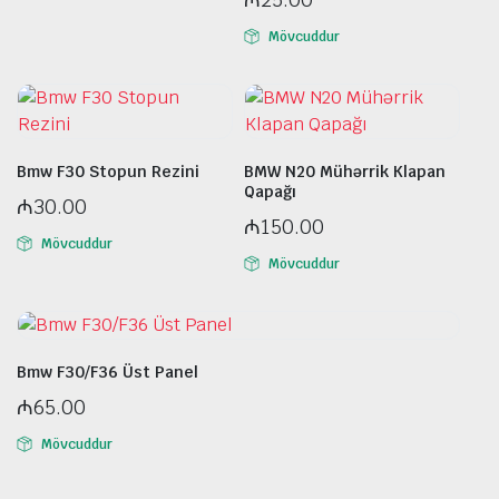
Mövcuddur
Bmw F30 Stopun Rezini
BMW N20 Mühərrik Klapan
Qapağı
₼
30.00
₼
150.00
Mövcuddur
Mövcuddur
Bmw F30/F36 Üst Panel
₼
65.00
Mövcuddur