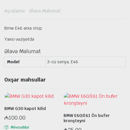
Açıqlama
Əlavə Məlumat
Bmw E46 arxa stop
Yaxsi vəziyətdə
Əlavə Məlumat
Model
3-cü seriya, E46
Oxşar məhsullar
BMW G30 kapot kilid
BMW E60/E61 Ön bufer
₼
100.00
kronşteyni
Mövcuddur
₼
25.00