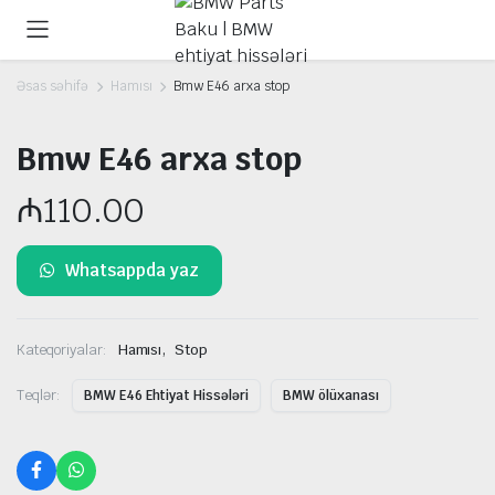
Əsas səhifə
Hamısı
Bmw E46 arxa stop
Bmw E46 arxa stop
₼
110.00
Whatsappda yaz
,
Kateqoriyalar:
Hamısı
Stop
Teqlər:
BMW E46 Ehtiyat Hissələri
BMW ölüxanası