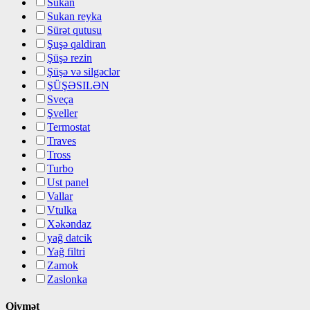
Sükan
Sukan reyka
Sürət qutusu
Şuşə qaldiran
Şüşə rezin
Şüşə və silgəclər
ŞÜŞƏSILƏN
Sveça
Şveller
Termostat
Traves
Tross
Turbo
Ust panel
Vallar
Vtulka
Xəkəndaz
yağ datcik
Yağ filtri
Zamok
Zaslonka
Qiymət