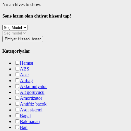
No archives to show.
Sənə lazım olan ehtiyat hissəni tap!
Ehtiyat Hissəni Axtar
Kateqoriyalar
Hamısı
ABS
Acar
Airbag
Akkumulyator
Alt qoruyucu
Amortizator
Antifriz bacok
Asqı sistemi
Bagaj
Bak qapaq
Ban