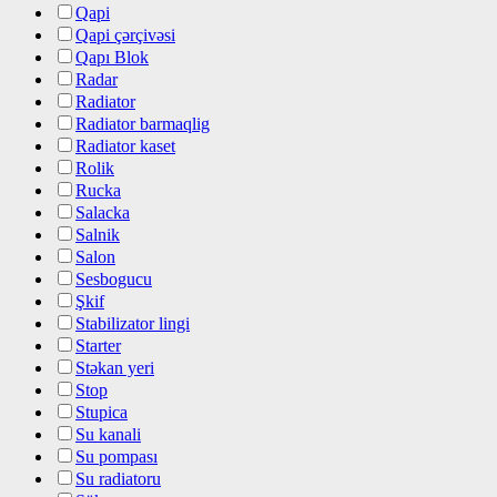
Qapi
Qapi çərçivəsi
Qapı Blok
Radar
Radiator
Radiator barmaqlig
Radiator kaset
Rolik
Rucka
Salacka
Salnik
Salon
Sesbogucu
Şkif
Stabilizator lingi
Starter
Stəkan yeri
Stop
Stupica
Su kanali
Su pompası
Su radiatoru