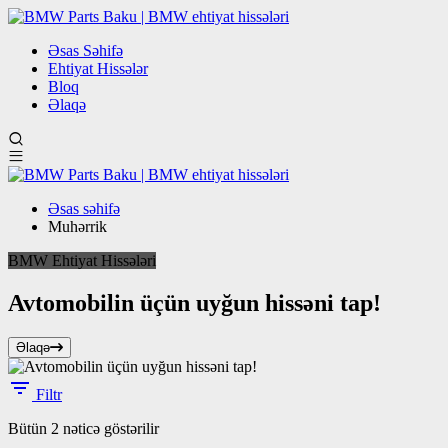
Əsas Səhifə
Ehtiyat Hissələr
Bloq
Əlaqə
Əsas səhifə
Muhərrik
BMW Ehtiyat Hissələri
Avtomobilin üçün uyğun hissəni tap!
Əlaqə
Filtr
Sorted
Bütün 2 nəticə göstərilir
by