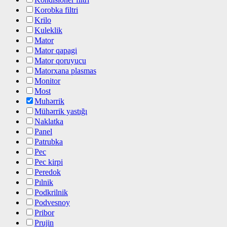
Korobka filtri
Krilo
Kuleklik
Mator
Mator qapagi
Mator qoruyucu
Matorxana plasmas
Monitor
Most
Muhərrik
Mühərrik yastığı
Naklatka
Panel
Patrubka
Pec
Pec kirpi
Peredok
Pılnik
Podkrilnik
Podvesnoy
Pribor
Prujin