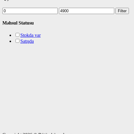
Min
Max
Filter
price
price
Məhsul Statusu
Stokda var
Satışda