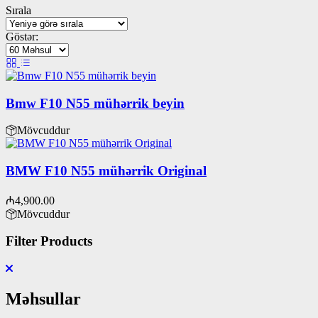
Sırala
latest
Göstər:
Bmw F10 N55 mühərrik beyin
Mövcuddur
BMW F10 N55 mühərrik Original
₼
4,900.00
Mövcuddur
Filter Products
Məhsullar