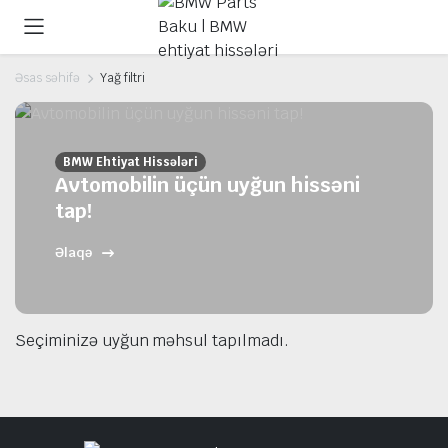
Əsas səhifə
Yağ filtri
BMW Ehtiyat Hissələri
Avtomobilin üçün uyğun hissəni
tap!
Əlaqə
Seçiminizə uyğun məhsul tapılmadı.