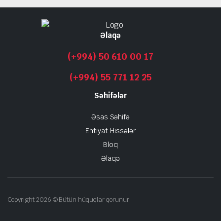
Əlaqə
(+994) 50 610 00 17
(+994) 55 771 12 25
Səhifələr
Əsas Səhifə
Ehtiyat Hissələr
Bloq
Əlaqə
Copyright 2026 © Bütün hüquqlar qorunur.