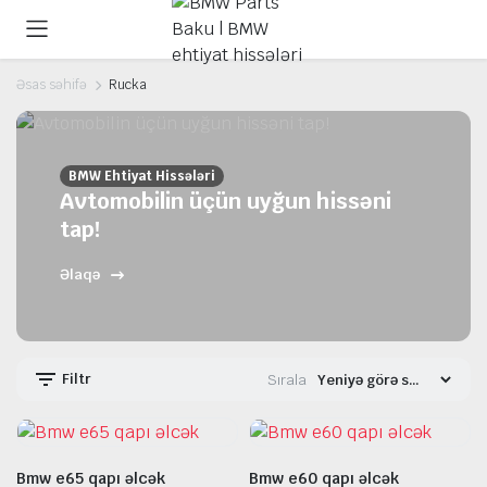
Əsas səhifə
Rucka
BMW Ehtiyat Hissələri
Avtomobilin üçün uyğun hissəni
tap!
Əlaqə
Filtr
Sırala
Bmw e65 qapı əlcək
Bmw e60 qapı əlcək