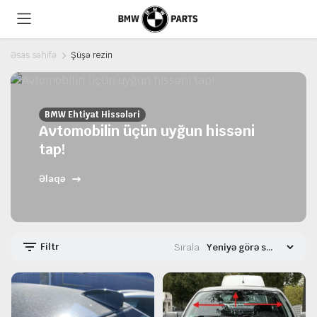
Əsas səhifə
Şüşə rezin
BMW Ehtiyat Hissələri
Avtomobilin üçün uyğun hissəni
tap!
Əlaqə
Filtr
Sırala