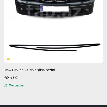
Bmw E39 ön və arxa şüşə rezini
₼
35.00
Mövcuddur