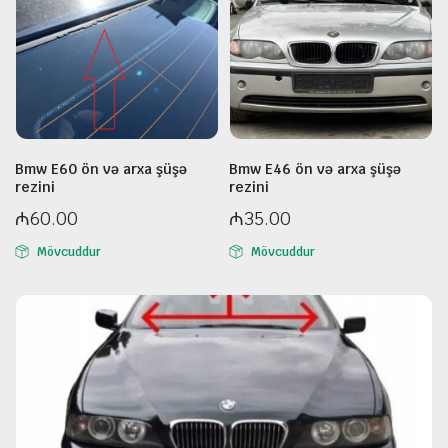
Bmw E60 ön və arxa şüşə
Bmw E46 ön və arxa şüşə
rezini
rezini
₼
60.00
₼
35.00
Mövcuddur
Mövcuddur